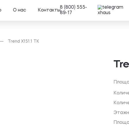
8 (800) 555-
о
О нас
Контакты
89-17
Trend X151.1 TK
Tre
Площ
Колич
Колич
Этажн
Площа