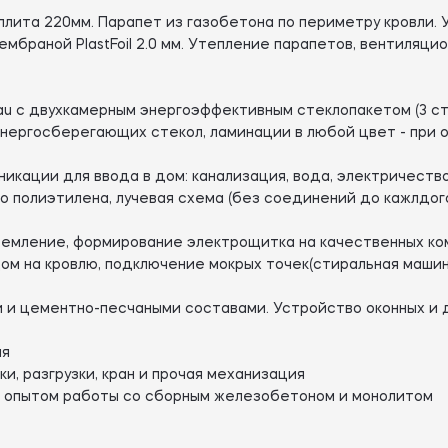
лита 220мм. Парапет из газобетона по периметру кровли. У
мбраной PlastFoil 2.0 мм. Утепление парапетов, вентиляци
au с двухкамерным энергоэффективным стеклопакетом (3 ст
энергосберегающих стекол, ламинации в любой цвет - при
кации для ввода в дом: канализация, вода, электричество
го полиэтилена, лучевая схема (без соединений до кажлдог
земление, формирование электрощитка на качественных ко
ом на кровлю, подключение мокрых точек(стиральная машина
и и цементно-песчаными составами. Устройство оконных и 
ия
и, разгрузки, кран и прочая механизация
 опытом работы со сборным железобетоном и монолитом