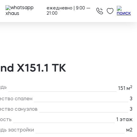
ежедневно | 9:00 —
21:00
nd X151.1 TK
адь
2
151 м
ество спален
3
ество санузлов
3
ость
1 этаж
дь застройки
м2