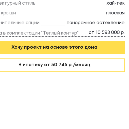
ектурный стиль
хай-тек
 крыши
плоская
нительные опции
панорамное остекление
от 10 593 000 р.
 в комплектации "Теплый контур"
Хочу проект на основе этого дома
В ипотеку от 50 745 р./месяц