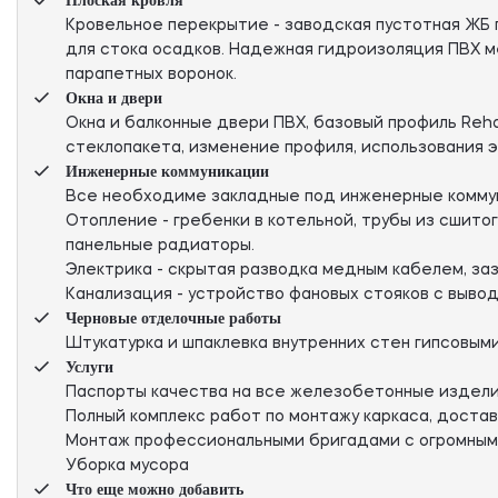
Плоская кровля
Кровельное перекрытие - заводская пустотная ЖБ п
для стока осадков. Надежная гидроизоляция ПВХ ме
парапетных воронок.
Окна и двери
Окна и балконные двери ПВХ, базовый профиль Reh
стеклопакета, изменение профиля, использования 
Инженерные коммуникации
Все необходиме закладные под инженерные коммуни
Отопление - гребенки в котельной, трубы из сшито
панельные радиаторы.
Электрика - скрытая разводка медным кабелем, за
Канализация - устройство фановых стояков с вывод
Черновые отделочные работы
Штукатурка и шпаклевка внутренних стен гипсовым
Услуги
Паспорты качества на все железобетонные издел
Полный комплекс работ по монтажу каркаса, доставк
Монтаж профессиональными бригадами с огромным
Уборка мусора
Что еще можно добавить