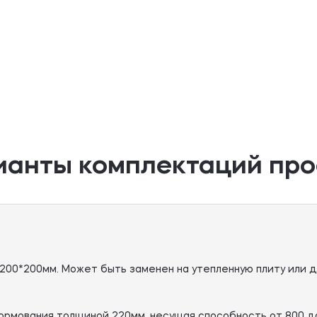
ианты комплектаций про
200*200мм. Может быть заменен на утепленную плиту или д
рмования толщиной 220мм, несущая способность от 800 до