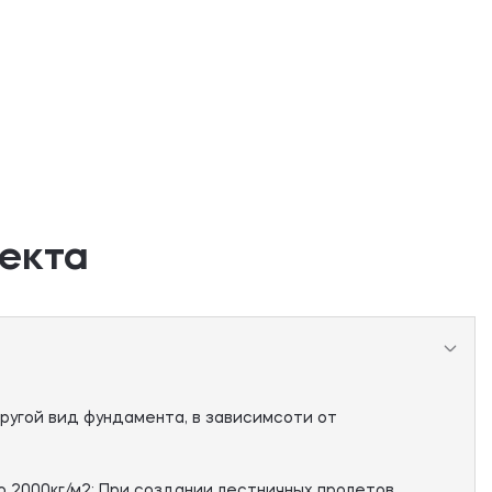
екта
ругой вид фундамента, в зависимсоти от
 2000кг/м2; При создании лестничных пролетов