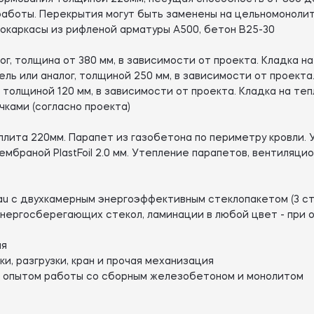
аботы. Перекрытия могут быть заменены на цельномонолит
окаркасы из рифленой арматуры А500, бетон В25-30
г, толщина от 380 мм, в зависимости от проекта. Кладка на
ь или аналог, толщиной 250 мм, в зависимости от проекта.
 толщиной 120 мм, в зависимости от проекта. Кладка на теп
ками (согласно проекта)
лита 220мм. Парапет из газобетона по периметру кровли. У
мбраной PlastFoil 2.0 мм. Утепление парапетов, вентиляци
au с двухкамерным энергоэффективным стеклопакетом (3 ст
энергосберегающих стекол, ламинации в любой цвет - при
ия
и, разгрузки, кран и прочая механизация
 опытом работы со сборным железобетоном и монолитом