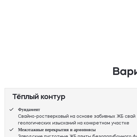
Вар
Тёплый контур
Фундамент
Свайно-ростверковый на основе забивных ЖБ свай 
геологических изысканий на конкретном участке
Межэтажные перекрытия и армопоясы
Заводские пустотные ЖБ плиты безопалубочного фо